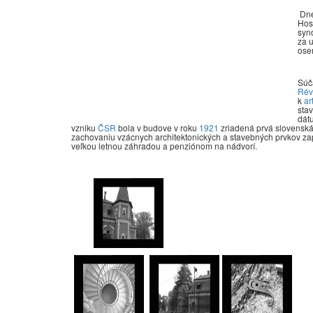
Dne
Hos
syno
za 
ose
Súč
Rév
k
ar
sta
dát
vzniku
ČSR
bola v budove v roku
1921
zriadená prvá slovenská 
zachovaniu vzácnych architektonických a stavebných prvkov zap
veľkou letnou záhradou a penziónom na nádvorí.