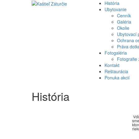
História
Ubytovanie
Cenník
Galéria
Okolie
Ubytovací 
Ochrana o
Práva dotk
Fotogaléria
Fotografie 
Kontakt
Reštaurácia
Ponuka akcií
História
Vďa
sme
kto
riek