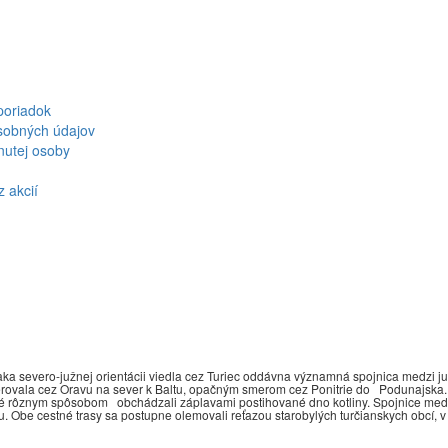
poriadok
sobných údajov
nutej osoby
z akcií
ka severo-južnej orientácii viedla cez Turiec oddávna významná spojnica medzi 
rovala cez Oravu na sever k Baltu, opačným smerom cez Ponitrie do Podunajska. 
ré rôznym spôsobom obchádzali záplavami postihované dno kotliny. Spojnice medzi
u. Obe cestné trasy sa postupne olemovali reťazou starobylých turčianskych obcí, v 