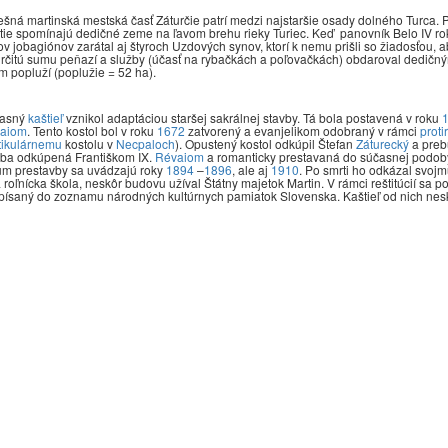
šná martinská mestská časť Záturčie patrí medzi najstaršie osady dolného Turca. Pr
tie spomínajú dedičné zeme na ľavom brehu rieky Turiec. Keď panovník Belo IV r
v jobagiónov zarátal aj štyroch Uzdových synov, ktorí k nemu prišli so žiadosťou,
určitú sumu peňazí a služby (účasť na rybačkách a poľovačkách) obdaroval dedičn
m popluží (poplužie = 52 ha).
asný
kaštieľ
vznikol adaptáciou staršej sakrálnej stavby. Tá bola postavená v roku
aiom
. Tento kostol bol v roku
1672
zatvorený a evanjelikom odobraný v rámci
proti
tikulárnemu
kostolu v
Necpaloch
). Opustený kostol odkúpil Štefan
Záturecký
a preb
vba odkúpená Františkom IX.
Révaiom
a romanticky prestavaná do súčasnej podo
um prestavby sa uvádzajú roky
1894
–
1896
, ale aj
1910
.
Po smrti ho odkázal svojm
roľnícka škola, neskôr budovu užíval Štátny majetok Martin. V rámci reštitúcií sa p
ísaný do zoznamu národných kultúrnych pamiatok Slovenska. Kaštieľ od nich neskôr